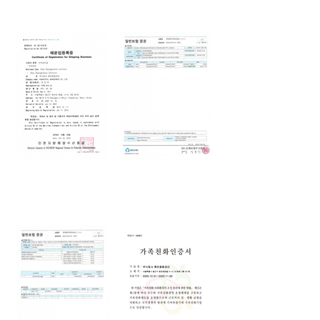
선박관리업 면허
보험증권 및 경비업
손해배상 책임공제
배서증서