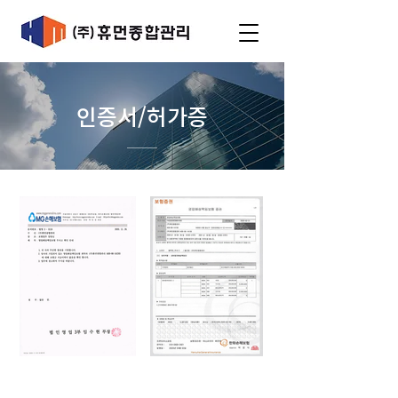
인증서/허가증
무사고 확인증명서
무인경비 영업배상
책임보험